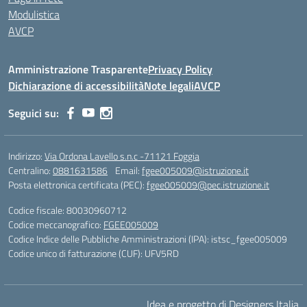
Modulistica
AVCP
Amministrazione Trasparente
Privacy Policy
Dichiarazione di accessibilità
Note legali
AVCP
Seguici su:
Indirizzo:
Via Ordona Lavello s.n.c -71121 Foggia
Centralino:
0881631586
Email:
fgee005009@istruzione.it
Posta elettronica certificata (PEC):
fgee005009@pec.istruzione.it
Codice fiscale: 80030960712
Codice meccanografico:
FGEE005009
Codice Indice delle Pubbliche Amministrazioni (IPA): istsc_fgee005009
Codice unico di fatturazione (CUF): UFV5RD
Idea e progetto di Designers Italia