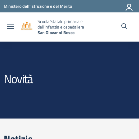
Vai ai contenuti
Vai al menu di navigazione
Vai al footer
Ministero dell'Istruzione e del Merito
Scuola Statale primaria e
dell'infanzia e ospedaliera
San Giovanni Bosco
Novità
Notizie