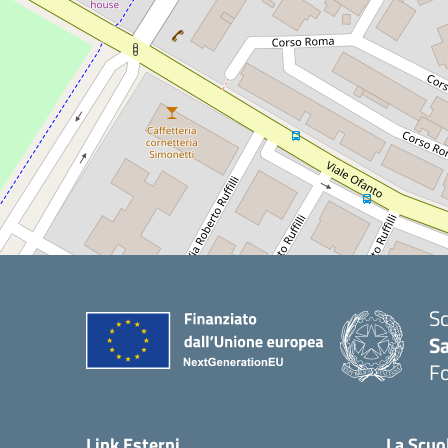
Sc
S
F
Link Esterni
La Scuo