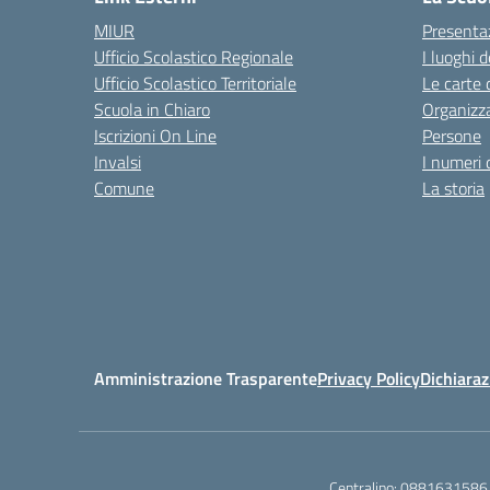
MIUR
Presenta
Ufficio Scolastico Regionale
I luoghi d
Ufficio Scolastico Territoriale
Le carte 
Scuola in Chiaro
Organizz
Iscrizioni On Line
Persone
Invalsi
I numeri 
Comune
La storia
Amministrazione Trasparente
Privacy Policy
Dichiaraz
Centralino:
0881631586