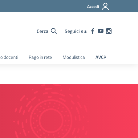
Accedi
Cerca
Seguici su:
ro docenti
Pago in rete
Modulistica
AVCP