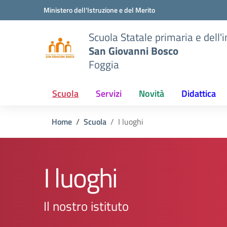
Vai ai contenuti
Vai al menu di navigazione
Vai al footer
Ministero dell'Istruzione e del Merito
Scuola Statale primaria e dell'
San Giovanni Bosco
Foggia
Scuola
Servizi
Novità
Didattica
Home
Scuola
I luoghi
I luoghi
Il nostro istituto