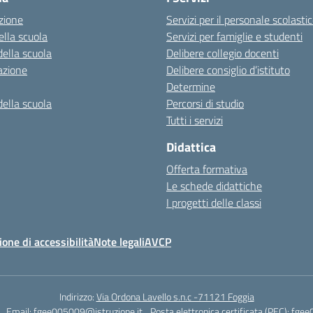
zione
Servizi per il personale scolasti
ella scuola
Servizi per famiglie e studenti
della scuola
Delibere collegio docenti
azione
Delibere consiglio d’istituto
Determine
della scuola
Percorsi di studio
Tutti i servizi
Didattica
Offerta formativa
Le schede didattiche
I progetti delle classi
ione di accessibilità
Note legali
AVCP
Indirizzo:
Via Ordona Lavello s.n.c -71121 Foggia
Email:
fgee005009@istruzione.it
Posta elettronica certificata (PEC):
fgee