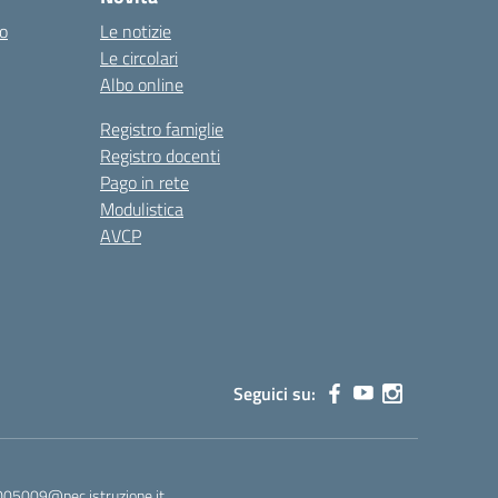
co
Le notizie
Le circolari
Albo online
Registro famiglie
Registro docenti
Pago in rete
Modulistica
AVCP
Seguici su:
005009@pec.istruzione.it