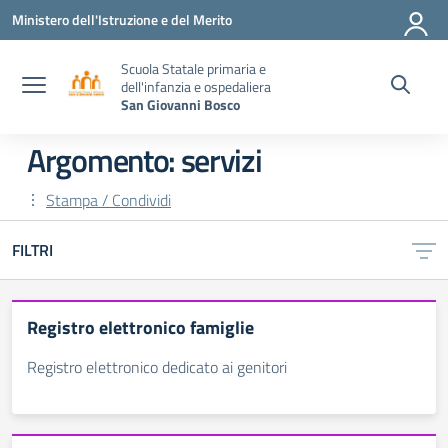
Vai ai contenuti
Vai al menu di navigazione
Vai al footer
Ministero dell'Istruzione e del Merito
Scuola Statale primaria e
dell'infanzia e ospedaliera
San Giovanni Bosco
Argomento: servizi
Stampa / Condividi
FILTRI
Registro elettronico famiglie
Registro elettronico dedicato ai genitori