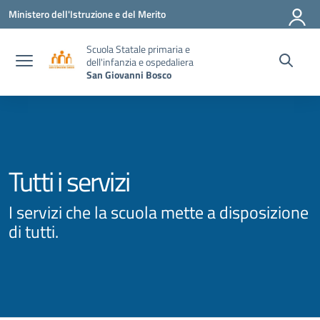
Vai ai contenuti
Vai al menu di navigazione
Vai al footer
Ministero dell'Istruzione e del Merito
Scuola Statale primaria e
dell'infanzia e ospedaliera
San Giovanni Bosco
Tutti i servizi
I servizi che la scuola mette a disposizione
di tutti.