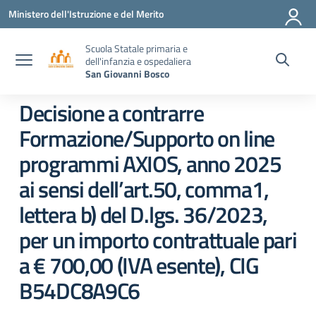
Vai ai contenuti
Vai al menu di navigazione
Vai al footer
Ministero dell'Istruzione e del Merito
Scuola Statale primaria e
dell'infanzia e ospedaliera
San Giovanni Bosco
Decisione a contrarre
Formazione/Supporto on line
programmi AXIOS, anno 2025
ai sensi dell’art.50, comma1,
lettera b) del D.lgs. 36/2023,
per un importo contrattuale pari
a € 700,00 (IVA esente), CIG
B54DC8A9C6