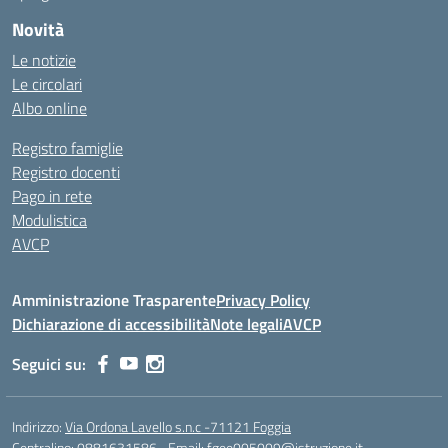
Novità
Le notizie
Le circolari
Albo online
Registro famiglie
Registro docenti
Pago in rete
Modulistica
AVCP
Amministrazione Trasparente
Privacy Policy
Dichiarazione di accessibilità
Note legali
AVCP
Seguici su:
Indirizzo:
Via Ordona Lavello s.n.c -71121 Foggia
Centralino:
0881631586
Email:
fgee005009@istruzione.it