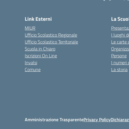
Link Esterni
La Scuo
MIUR
Presenta
Ufficio Scolastico Regionale
I luoghi d
Ufficio Scolastico Territoriale
Le carte 
Scuola in Chiaro
Organizz
Iscrizioni On Line
Persone
Invalsi
I numeri 
Comune
La storia
Amministrazione Trasparente
Privacy Policy
Dichiaraz