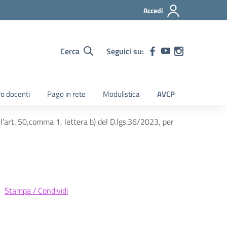
Accedi
Cerca
Seguici su:
ro docenti
Pago in rete
Modulistica
AVCP
ll’art. 50,comma 1, lettera b) del D.lgs.36/2023, per
Stampa / Condividi