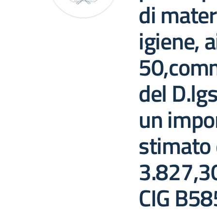
di materi
igiene, a
50,comma
del D.lg
un impor
stimato 
3.827,30
CIG B5