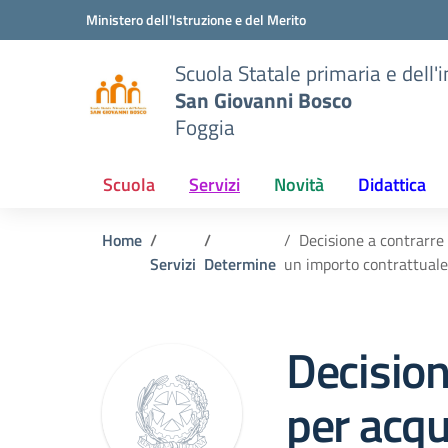
Vai ai contenuti
Vai al menu di navigazione
Vai al footer
Ministero dell'Istruzione e del Merito
Scuola Statale primaria e dell'
San Giovanni Bosco
Foggia
Scuola
Servizi
Novità
Didattica
Home
Decisione a contrarre 
Servizi
Determine
un importo contrattuale
Decision
per acqu