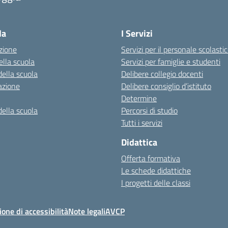
la
I Servizi
zione
Servizi per il personale scolasti
ella scuola
Servizi per famiglie e studenti
della scuola
Delibere collegio docenti
azione
Delibere consiglio d’istituto
Determine
della scuola
Percorsi di studio
Tutti i servizi
Didattica
Offerta formativa
Le schede didattiche
I progetti delle classi
ione di accessibilità
Note legali
AVCP