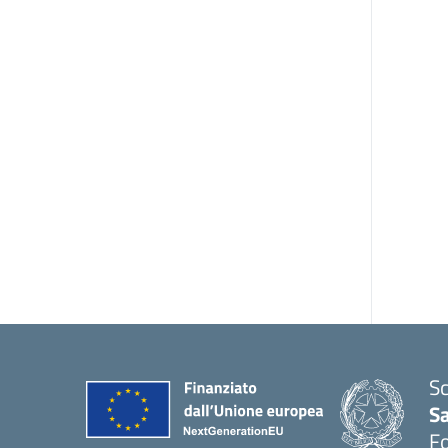
Sc
S
F