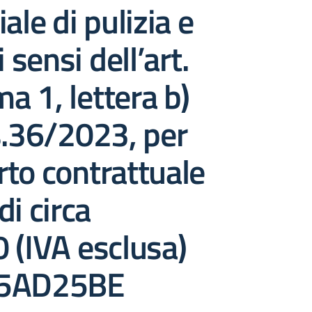
ale di pulizia e
i sensi dell’art.
 1, lettera b)
s.36/2023, per
to contrattuale
di circa
 (IVA esclusa)
85AD25BE