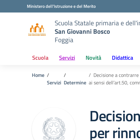
Vai ai contenuti
Vai al menu di navigazione
Vai al footer
Ministero dell'Istruzione e del Merito
Scuola Statale primaria e dell'
San Giovanni Bosco
Foggia
Scuola
Servizi
Novità
Didattica
Home
Decisione a contrarre 
Servizi
Determine
ai sensi dell’art.50, co
Decision
per rinn