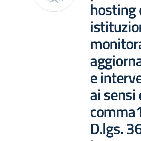
hosting 
istituzi
monitor
aggiorn
e interve
ai sensi 
comma1, 
D.lgs. 3