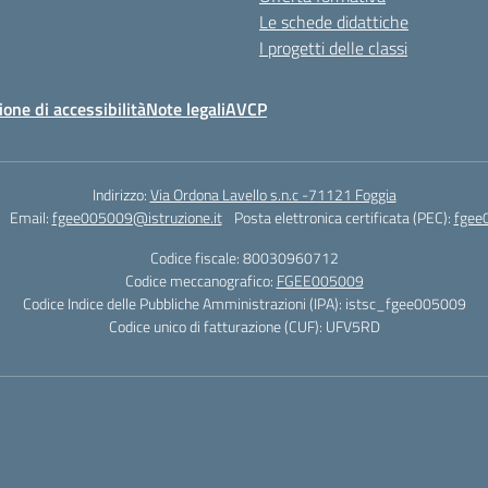
Le schede didattiche
I progetti delle classi
ione di accessibilità
Note legali
AVCP
Indirizzo:
Via Ordona Lavello s.n.c -71121 Foggia
Email:
fgee005009@istruzione.it
Posta elettronica certificata (PEC):
fgee
Codice fiscale: 80030960712
Codice meccanografico:
FGEE005009
Codice Indice delle Pubbliche Amministrazioni (IPA): istsc_fgee005009
Codice unico di fatturazione (CUF): UFV5RD