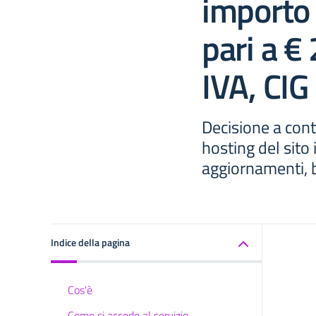
importo 
pari a €
IVA, CI
Decisione a cont
hosting del sito
aggiornamenti, b
Indice della pagina
Cos'è
Come si accede al servizio