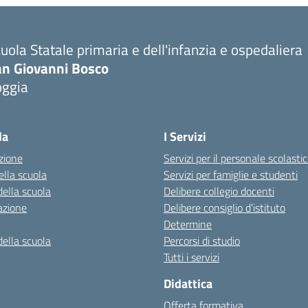
uola Statale primaria e dell'infanzia e ospedaliera
an Giovanni Bosco
oggia
la
I Servizi
zione
Servizi per il personale scolasti
ella scuola
Servizi per famiglie e studenti
della scuola
Delibere collegio docenti
azione
Delibere consiglio d’istituto
Determine
della scuola
Percorsi di studio
Tutti i servizi
Didattica
Offerta formativa