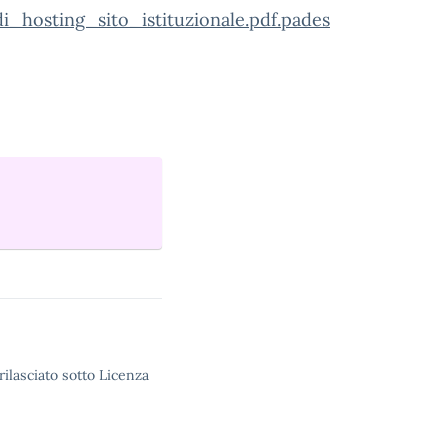
_hosting_sito_istituzionale.pdf.pades
rilasciato sotto Licenza