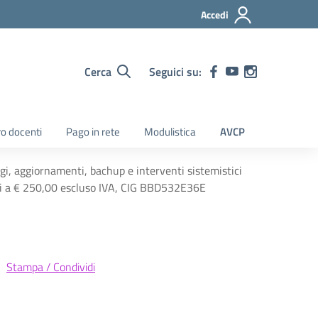
Accedi
Cerca
Seguici su:
ro docenti
Pago in rete
Modulistica
AVCP
ggi, aggiornamenti, bachup e interventi sistemistici
pari a € 250,00 escluso IVA, CIG BBD532E36E
Stampa / Condividi