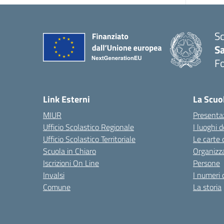
Sc
S
F
Link Esterni
La Scuo
MIUR
Presenta
Ufficio Scolastico Regionale
I luoghi d
Ufficio Scolastico Territoriale
Le carte 
Scuola in Chiaro
Organizz
Iscrizioni On Line
Persone
Invalsi
I numeri 
Comune
La storia