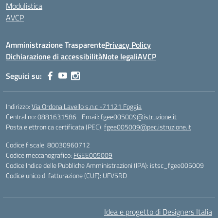
Modulistica
AVCP
Amministrazione Trasparente
Privacy Policy
Dichiarazione di accessibilità
Note legali
AVCP
Seguici su:
Indirizzo:
Via Ordona Lavello s.n.c -71121 Foggia
Centralino:
0881631586
Email:
fgee005009@istruzione.it
Posta elettronica certificata (PEC):
fgee005009@pec.istruzione.it
Codice fiscale: 80030960712
Codice meccanografico:
FGEE005009
Codice Indice delle Pubbliche Amministrazioni (IPA): istsc_fgee005009
Codice unico di fatturazione (CUF): UFV5RD
Idea e progetto di Designers Italia