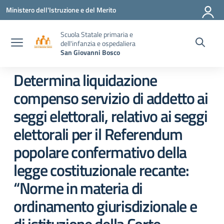
Vai ai contenuti
Vai al menu di navigazione
Vai al footer
Ministero dell'Istruzione e del Merito
Scuola Statale primaria e
dell'infanzia e ospedaliera
San Giovanni Bosco
Determina liquidazione
compenso servizio di addetto ai
seggi elettorali, relativo ai seggi
elettorali per il Referendum
popolare confermativo della
legge costituzionale recante:
“Norme in materia di
ordinamento giurisdizionale e