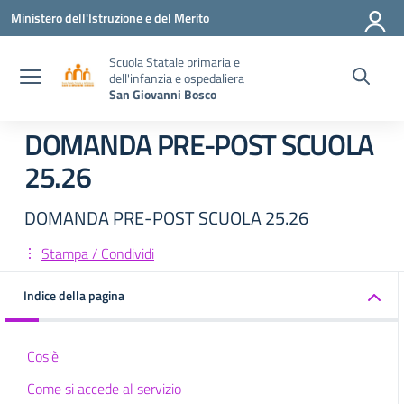
Vai ai contenuti
Vai al menu di navigazione
Vai al footer
Ministero dell'Istruzione e del Merito
Scuola Statale primaria e
dell'infanzia e ospedaliera
San Giovanni Bosco
DOMANDA PRE-POST SCUOLA
25.26
DOMANDA PRE-POST SCUOLA 25.26
Stampa / Condividi
Indice della pagina
Cos'è
Come si accede al servizio