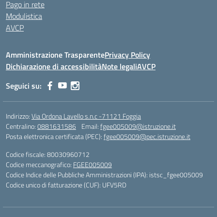
Pago in rete
Modulistica
AVCP
Amministrazione Trasparente
Privacy Policy
Dichiarazione di accessibilità
Note legali
AVCP
Seguici su:
Indirizzo:
Via Ordona Lavello s.n.c -71121 Foggia
Centralino:
0881631586
Email:
fgee005009@istruzione.it
Posta elettronica certificata (PEC):
fgee005009@pec.istruzione.it
Codice fiscale: 80030960712
Codice meccanografico:
FGEE005009
Codice Indice delle Pubbliche Amministrazioni (IPA): istsc_fgee005009
Codice unico di fatturazione (CUF): UFV5RD