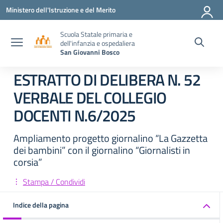
Vai ai contenuti
Vai al menu di navigazione
Vai al footer
Ministero dell'Istruzione e del Merito
Scuola Statale primaria e
dell'infanzia e ospedaliera
San Giovanni Bosco
ESTRATTO DI DELIBERA N. 52
VERBALE DEL COLLEGIO
DOCENTI N.6/2025
Ampliamento progetto giornalino “La Gazzetta
dei bambini” con il giornalino “Giornalisti in
corsia”
Stampa / Condividi
Indice della pagina