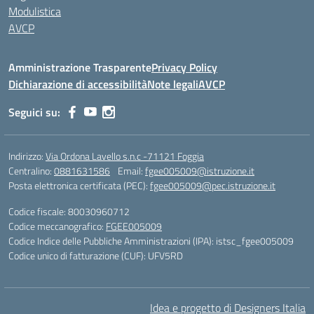
Modulistica
AVCP
Amministrazione Trasparente
Privacy Policy
Dichiarazione di accessibilità
Note legali
AVCP
Seguici su:
Indirizzo:
Via Ordona Lavello s.n.c -71121 Foggia
Centralino:
0881631586
Email:
fgee005009@istruzione.it
Posta elettronica certificata (PEC):
fgee005009@pec.istruzione.it
Codice fiscale: 80030960712
Codice meccanografico:
FGEE005009
Codice Indice delle Pubbliche Amministrazioni (IPA): istsc_fgee005009
Codice unico di fatturazione (CUF): UFV5RD
Idea e progetto di Designers Italia