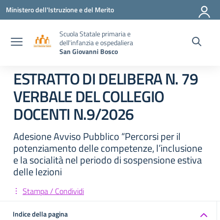
Vai ai contenuti
Vai al menu di navigazione
Vai al footer
Ministero dell'Istruzione e del Merito
Scuola Statale primaria e
dell'infanzia e ospedaliera
San Giovanni Bosco
ESTRATTO DI DELIBERA N. 79
VERBALE DEL COLLEGIO
DOCENTI N.9/2026
Adesione Avviso Pubblico “Percorsi per il
potenziamento delle competenze, l’inclusione
e la socialità nel periodo di sospensione estiva
delle lezioni
Stampa / Condividi
Indice della pagina