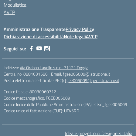
Modulistica
AVCP
Amministrazione Trasparente
Privacy Policy
Dichiarazione di accessibilità
Note legali
AVCP
Seguici su:
Indirizzo:
Via Ordona Lavello s.n.c -71121 Foggia
Centralino:
0881631586
Email:
fgee005009@istruzione.it
Posta elettronica certificata (PEC):
fgee005009@pec.istruzione.it
Codice fiscale: 80030960712
Codice meccanografico:
FGEE005009
Codice Indice delle Pubbliche Amministrazioni (IPA): istsc_fgee005009
Codice unico di fatturazione (CUF): UFV5RD
Idea e progetto di Designers Italia